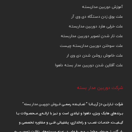
آموزش دوربین مداربسته
علت بوق زدن دستگاه دی وی آر
علت خرابی هارد دوربین مداربسته
علت تار شدن تصویر دوربین مداربسته
علت سوختن دوربین مداربسته چیست
علت خاموش روشن شدن دی وی ار
علت آفلاین شدن دوربین مدار بسته داهوا
شرکت دوربین مدار بسته
شرکت تـارتـن دژ آریـانـا ” نمـایـنده رسمـی
فـروش دوربیـن مدار بسته”
بـرندهای هایک ویژن، داهوا و تیاندی است و نـیز با ارائـه‌ی مـحصـولات بـا
کیـفیـت، خدمـات نصـب و راه‌اندازی، پشتیبانی فنـی و مشاوره تخصصی و
رایـگان، تـجربه‌ای مطمئـن و حـرفـه‌ای در زمینه سیستم‌های نظارت تصویری به