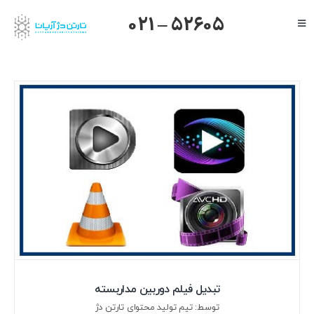
Ski
021 – 52605
Toggle
t
Navigation
conten
صفحه اصلی
گرنداستریم
یالینک
میکروتیک
هایک ویژن
داهوا
تیاندی
درباره ما
تبدیل فیلم دوربین مداربسته
توسط: تیم تولید محتوای تارتن دژ