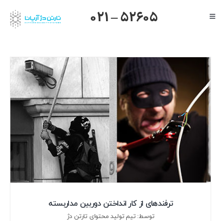
Ski
021 – 52605
Toggle
t
Navigation
conten
صفحه اصلی
گرنداستریم
یالینک
میکروتیک
هایک ویژن
داهوا
تیاندی
درباره ما
ترفندهای از کار انداختن دوربین مداربسته
توسط: تیم تولید محتوای تارتن دژ