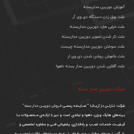
آموزش دوربین مداربسته
علت بوق زدن دستگاه دی وی آر
علت خرابی هارد دوربین مداربسته
علت تار شدن تصویر دوربین مداربسته
علت سوختن دوربین مداربسته چیست
علت خاموش روشن شدن دی وی ار
علت آفلاین شدن دوربین مدار بسته داهوا
شرکت دوربین مدار بسته
شرکت تـارتـن دژ آریـانـا ” نمـایـنده رسمـی
فـروش دوربیـن مدار بسته”
بـرندهای هایک ویژن، داهوا و تیاندی است و نـیز با ارائـه‌ی مـحصـولات بـا
کیـفیـت، خدمـات نصـب و راه‌اندازی، پشتیبانی فنـی و مشاوره تخصصی و
رایـگان، تـجربه‌ای مطمئـن و حـرفـه‌ای در زمینه سیستم‌های نظارت تصویری به