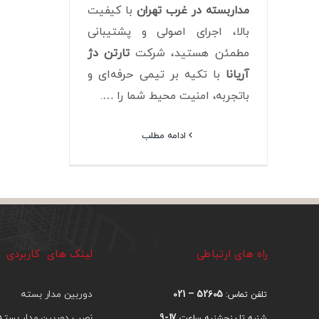
مداربسته در غرب تهران
با کیفیت
بالا، اجرای اصولی و پشتیبانی
مطمئن هستید، شرکت
تارتن دژ
آریانا
با تکیه بر تیمی حرفه‌ای و
باتجربه، امنیت محیط شما را ….
ادامه مطلب
راه های ارتباطی
لینک های کاربردی
52605 – 021
دوربین مدار بسته
تلفن تماس:
17-9
نصب دوربین مدار بسته
شنبه تا پنجشنبه ساعت