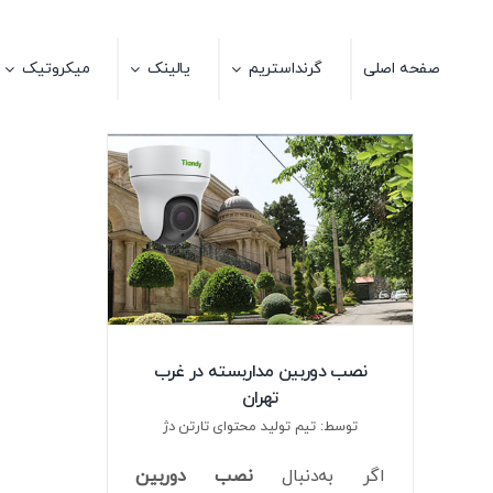
Ski
t
صفحه اصلی
گرنداستریم
یالینک
میکروتیک
conten
نصب دوربین مداربسته در غرب
تهران
توسط: تیم تولید محتوای تارتن دژ
اگر به‌دنبال
نصب دوربین