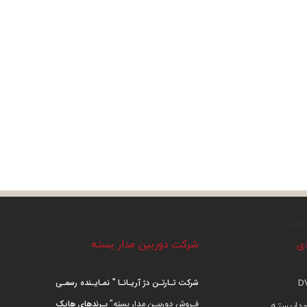
دی
شرکت دوربین مدار بسته
شرکت تـارتـن دژ آریـانـا ” نمـایـنده رسمـی
فـروش دوربیـن مدار بسته”
بـرندهای هایک
داربسته