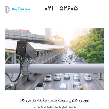
Ski
021 – 52605
Toggle
t
Navigation
conten
صفحه اصلی
گرنداستریم
یالینک
میکروتیک
هایک ویژن
داهوا
تیاندی
درباره ما
دوربین کنترل سرعت پلیس چگونه کار می کند
توسط: تیم تولید محتوای تارتن دژ