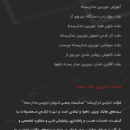
آموزش دوربین مداربسته
علت بوق زدن دستگاه دی وی آر
علت خرابی هارد دوربین مداربسته
علت تار شدن تصویر دوربین مداربسته
علت سوختن دوربین مداربسته چیست
علت خاموش روشن شدن دی وی ار
علت آفلاین شدن دوربین مدار بسته داهوا
شرکت دوربین مدار بسته
شرکت تـارتـن دژ آریـانـا ” نمـایـنده رسمـی
فـروش دوربیـن مدار بسته”
بـرندهای هایک ویژن، داهوا و تیاندی است و نـیز با ارائـه‌ی مـحصـولات بـا
کیـفیـت، خدمـات نصـب و راه‌اندازی، پشتیبانی فنـی و مشاوره تخصصی و
رایـگان، تـجربه‌ای مطمئـن و حـرفـه‌ای در زمینه سیستم‌های نظارت تصویری به