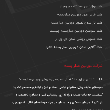
علت بوق زدن دستگاه دی وی آر
علت خرابی هارد دوربین مداربسته
علت تار شدن تصویر دوربین مداربسته
علت سوختن دوربین مداربسته چیست
علت خاموش روشن شدن دی وی ار
علت آفلاین شدن دوربین مدار بسته داهوا
شرکت دوربین مدار بسته
شرکت تـارتـن دژ آریـانـا ” نمـایـنده رسمـی
فـروش دوربیـن مدار بسته”
بـرندهای هایک ویژن، داهوا و تیاندی است و نـیز با ارائـه‌ی مـحصـولات بـا
کیـفیـت، خدمـات نصـب و راه‌اندازی، پشتیبانی فنـی و مشاوره تخصصی و
رایـگان، تـجربه‌ای مطمئـن و حـرفـه‌ای در زمینه سیستم‌های نظارت تصویری به
مشتریان خود ارائه می‌دهد.