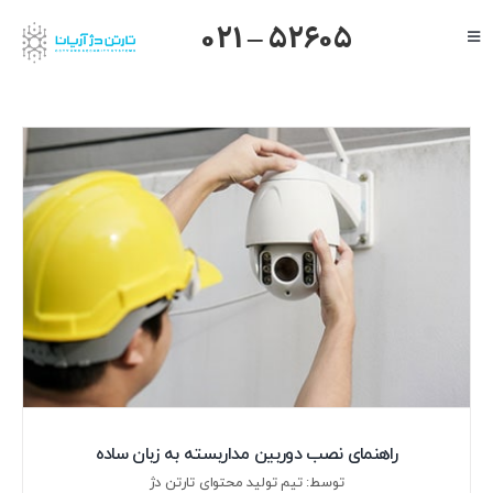
Ski
021 – 52605
Toggle
t
Navigation
conten
صفحه اصلی
گرنداستریم
یالینک
میکروتیک
هایک ویژن
داهوا
تیاندی
درباره ما
راهنمای نصب دوربین مداربسته به زبان ساده
توسط: تیم تولید محتوای تارتن دژ