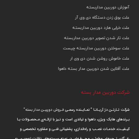
آموزش دوربین مداربسته
علت بوق زدن دستگاه دی وی آر
علت خرابی هارد دوربین مداربسته
علت تار شدن تصویر دوربین مداربسته
علت سوختن دوربین مداربسته چیست
علت خاموش روشن شدن دی وی ار
علت آفلاین شدن دوربین مدار بسته داهوا
شرکت دوربین مدار بسته
شرکت تـارتـن دژ آریـانـا ” نمـایـنده رسمـی
فـروش دوربیـن مدار بسته”
بـرندهای هایک ویژن، داهوا و تیاندی است و نـیز با ارائـه‌ی مـحصـولات بـا
کیـفیـت، خدمـات نصـب و راه‌اندازی، پشتیبانی فنـی و مشاوره تخصصی و
رایـگان، تـجربه‌ای مطمئـن و حـرفـه‌ای در زمینه سیستم‌های نظارت تصویری به