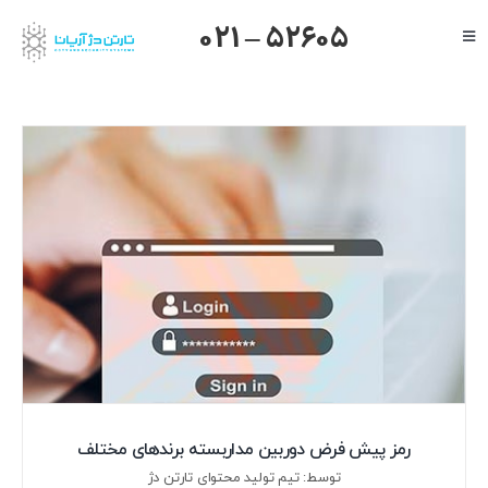
Ski
021 – 52605
Toggle
t
Navigation
conten
صفحه اصلی
گرنداستریم
یالینک
میکروتیک
هایک ویژن
داهوا
تیاندی
درباره ما
رمز پیش فرض دوربین مداربسته برندهای مختلف
توسط: تیم تولید محتوای تارتن دژ