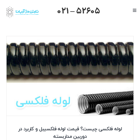
Ski
021 – 52605
Toggle
t
Navigation
conten
صفحه اصلی
گرنداستریم
یالینک
میکروتیک
هایک ویژن
داهوا
تیاندی
درباره ما
لوله فلکسی چیست؟ قیمت لوله فلکسیبل و کاربرد در
دوربین مداربسته