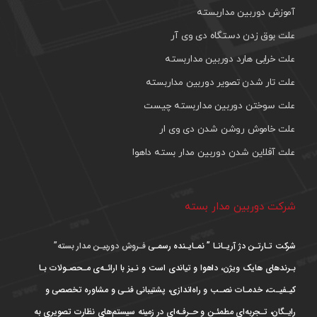
آموزش دوربین مداربسته
علت بوق زدن دستگاه دی وی آر
علت خرابی هارد دوربین مداربسته
علت تار شدن تصویر دوربین مداربسته
علت سوختن دوربین مداربسته چیست
علت خاموش روشن شدن دی وی ار
علت آفلاین شدن دوربین مدار بسته داهوا
شرکت دوربین مدار بسته
شرکت تـارتـن دژ آریـانـا ” نمـایـنده رسمـی
فـروش دوربیـن مدار بسته”
بـرندهای هایک ویژن، داهوا و تیاندی است و نـیز با ارائـه‌ی مـحصـولات بـا
کیـفیـت، خدمـات نصـب و راه‌اندازی، پشتیبانی فنـی و مشاوره تخصصی و
رایـگان، تـجربه‌ای مطمئـن و حـرفـه‌ای در زمینه سیستم‌های نظارت تصویری به