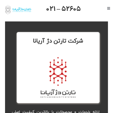
Ski
021 – 52605
Toggle
t
Navigation
conten
صفحه اصلی
درباره ما
گرنداستریم
یالینک
شرکت تارتن دژ آریانا
میکروتیک
هایک ویژن
داهوا
تیاندی
درباره ما
ارائه خدمات و محصولات با بالاترین کیفیت اصلی