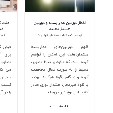
اخطار دوربین مدار بسته و دوربین
علت کا
هشدار دهنده
مد
توسط: تیم تولید محتوای تارتن دژ
توسط
ظهور دوربین‌های مداربسته
فرض کن
هشداردهنده این امکان را فراهم
برای 
کرده است که علاوه بر ضبط تصویر،
تصاویر 
محیط را به صورت فعال محافظت
می کنی
کرده و هنگام وقوع هرگونه تهدید
تصویری
یا نفوذ غیرمجاز، هشدار فوری صادر
نسبت به
کنند. این نوع دوربین‌ها با ….
را در آ
ادامه مطلب