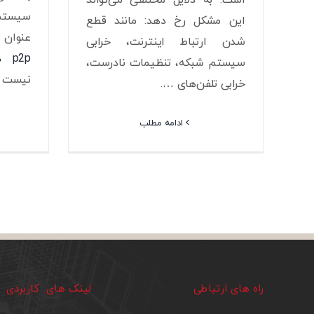
سیستم 
این مشکل رخ دهد: مانند قطع
عنوان
شدن ارتباط اینترنت، خرابی
p2p داهوا
سیستم شبکه، تنظیمات نادرست،
نیست ب
خرابی تلفن‌های ….
ادامه مطلب
راه های ارتباطی
لینک های کاربردی