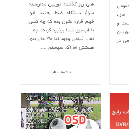
های روز گذشته دوربین مداربسته
عمومی
سراغ دستگاه ضبط رفتید. این
حال،
فیلم قراره نشون بده که چه کسی
ست و
با اتومبیل شما برخورد کرده!! اوه…
ربین
نه… فیلمی وجود نداره!؟ حال بدی
می در
هستش اما اگه سیستم ….
ادامه مطلب