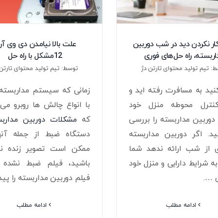
ر نکردن دید در شب دوربین
علت بالا نیامدن دی وی آر
اربسته، راه حل‌های فوری
12مشکل با راه حل
: تیم تولید محتوای تارتن دژ
توسط: تیم تولید محتوای تارتن 
ید به مسافرت رفته اید و
زمانی که سیستم مداربسته 
کنترل محوطه منزل خود
با انواع چالش ها روبرو می
دوربین مداربسته را بررسی
که
مشکلات دوربین مداربس
د. اگر دوربین مداربسته
دستگاه ضبط از جمله آنه
 از شب ارائه ندهد شما
ممکن است تصویر زنده ند
 شرایط دارایی و منزل خود
باشید، فیلم ضبط نشده ب
ن ….
فیلم دوربین مداربسته را پید
ادامه مطلب
ادامه مطلب