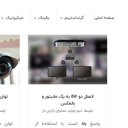
Ski
t
صفحه اصلی
گرنداستریم
یالینک
میکروتیک
conten
اتصال دو dvr به یک مانیتور و
توان
بالعکس
توسط: تیم تولید محتوای تارتن دژ
توسط
پاسخ
بله
است. با استفاده از
توان م