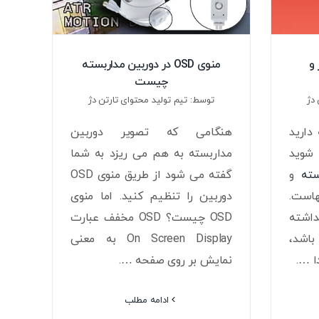
 و
منوی OSD در دوربین مداربسته
چیست
دژ
توسط: تیم تولید محتوای تارتن دژ
دارید
هنگامی که تصویر دوربین
 شوید
مداربسته به هم می ریزد به شما
ته
و
گفته می شود از طریق منوی OSD
است.
دوربین را تنظیم کنید. اما منوی
اشته
OSD چیست؟ OSD مخفف عبارت
اشد،
On Screen Display به معنی
ا ….
نمایش بر روی صفحه ….
ادامه مطلب