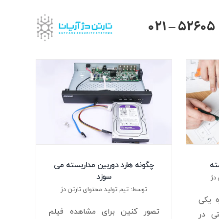
021 – 52605
ته
چگونه هارد دوربین مداربسته می
سوزد
دژ
توسط: تیم تولید محتوای تارتن دژ
ه یکی
تصور کنین برای مشاهده فیلم
تی در