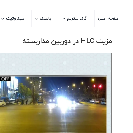
Ski
t
صفحه اصلی
گرنداستریم
یالینک
میکروتیک
conten
مزیت HLC در دوربین مداربسته