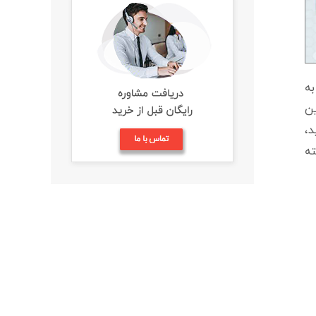
به
ین
دید،
بین مداربسته