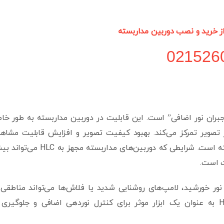
از خرید و نصب دوربین مداربسته
021526
Highlight Compensati به معنای “جبران نور اضافی” است. این قابلیت در دوربین مداربسته به طور 
تصویر تمرکز می‌کند. بهبود کیفیت تصویر و افزایش قابلیت مشاه
جزئیات در شرایط نوری دشوار کار HLC در دوربین مداربسته است. شرایطی که دوربین‌های مداربسته مجهز ب
ت است.
نور خورشید، لامپ‌های روشنایی شدید یا فلاش‌ها می‌تواند مناطقی 
نوردهی بسیار زیاد ایجاد کند. در این شرایط، HLC به عنوان یک ابزار موثر برای کنترل نوردهی اضافی و جلوگیری