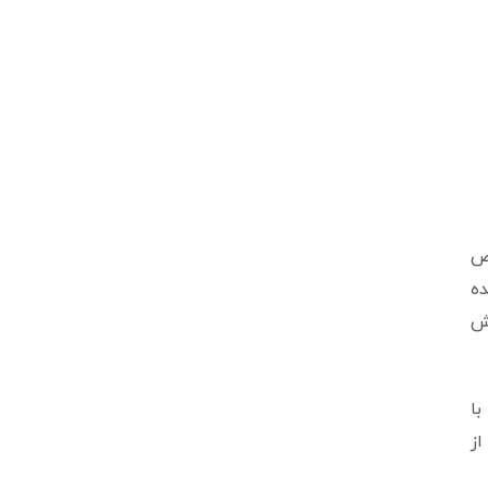
خاص
ده
ه HLC می‌تواند بیش
با
 از