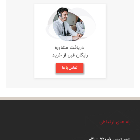
راه های ارتباطی
52605 – 021
تلفن تماس: