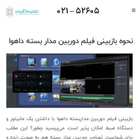
Ski
021 – 52605
Toggle
t
Navigation
conten
صفحه اصلی
گرنداستریم
نحوه بازبینی فیلم دوربین مدار بسته داهوا
یالینک
میکروتیک
هایک ویژن
داهوا
تیاندی
درباره ما
بازبینی فیلم دوربین مداربسته داهوا با داشتن یک مانیتور و
دستگاه ضبط امکان پذیر است. می‌پرسید چطور؟ این مطلب
برای شماست. تصاویر دوربین مدار بسته هم به صورت زنده و