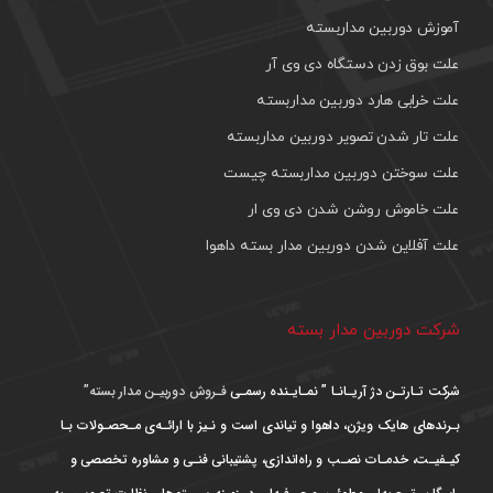
آموزش دوربین مداربسته
علت بوق زدن دستگاه دی وی آر
علت خرابی هارد دوربین مداربسته
علت تار شدن تصویر دوربین مداربسته
علت سوختن دوربین مداربسته چیست
علت خاموش روشن شدن دی وی ار
علت آفلاین شدن دوربین مدار بسته داهوا
شرکت دوربین مدار بسته
شرکت تـارتـن دژ آریـانـا ” نمـایـنده رسمـی
فـروش دوربیـن مدار بسته”
بـرندهای هایک ویژن، داهوا و تیاندی است و نـیز با ارائـه‌ی مـحصـولات بـا
کیـفیـت، خدمـات نصـب و راه‌اندازی، پشتیبانی فنـی و مشاوره تخصصی و