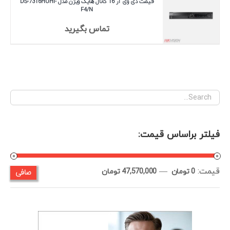
قیمت دی وی آر 16 کانال هایک ویژن مدل DS-7316HUHI-
F4/N
تماس بگیرید
فیلتر براساس قیمت:
قيمت:
—
صافی
حداقل
حداكثر
0 تومان
47,570,000 تومان
قیمت
قيمت