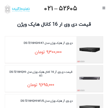
Ski
021 – 52605
Toggle
t
Navigation
conten
صفحه اصلی
قیمت دی وی ار 16 کانال هایک ویژن
گرنداستریم
یالینک
دی وی آر هایک ویژن مـدل DS-7216HGHI-K1
میکروتیک
۹,۳۰۰,۰۰۰
تومان
هایک ویژن
داهوا
قیمت دی وی آر 16 کانال هایک ویژن مدل DS-7216HQHI-
K1
تیاندی
۹,۶۹۵,۰۰۰
تومان
درباره ما
دی وی آر هایک ویژن مـدل DS-7216HQHI-M1/S