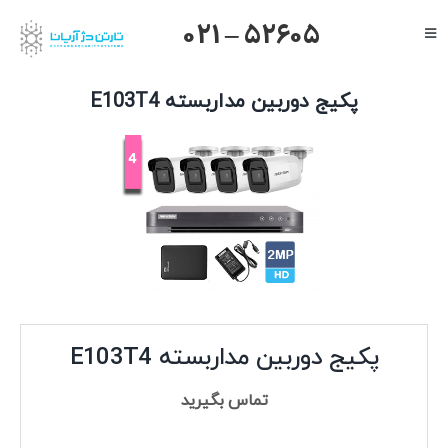
Ski
021 – 52605
Toggle
t
Navigation
conten
صفحه اصلی
پکیج دوربین مداربسته E103T4
گرنداستریم
یالینک
میکروتیک
هایک ویژن
داهوا
تیاندی
پکیج دوربین مداربسته E103T4
درباره ما
تماس بگیرید