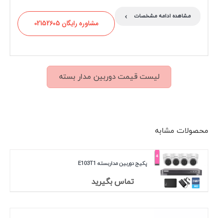
›
مشاهده ادامه مشخصات
مشاوره رایگان 02152605
لیست قیمت دوربین مدار بسته
محصولات مشابه
پکیج دوربین مداربسته E103T1
تماس بگیرید