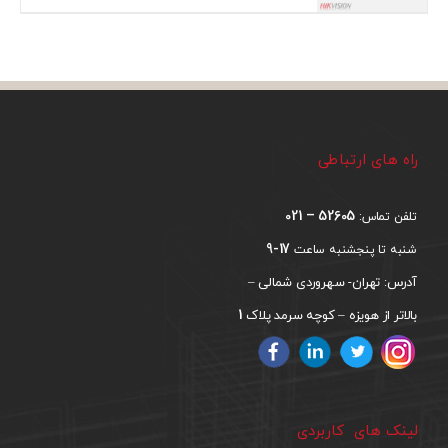
راه های ارتباطی
52605 – 021
تلفن تماس:
17-9
شنبه تا پنجشنبه ساعت
آدرس: تهران- سهروردی شمالی –
1
بالاتر از هویزه – کوچه سرمد پلاک
لینک های کاربردی