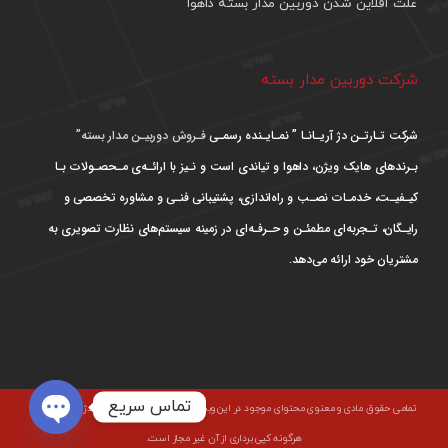
علت آفلاین شدن دوربین مدار بسته داهوا
شرکت دوربین مدار بسته
شرکت تـارتـن دژ آریـانـا ” نمـایـنده رسمـی
فـروش دوربیـن مدار بسته”
بـرندهای هایک ویژن، داهوا و تیاندی است و نـیز با ارائـه‌ی مـحصـولات بـا
کیـفیـت، خدمـات نصـب و راه‌اندازی، پشتیبانی فنـی و مشاوره تخصصی و
رایـگان، تـجربه‌ای مطمئـن و حـرفـه‌ای در زمینه سیستم‌های نظارت تصویری به
مشتریان خود ارائه می‌دهد.
تماس سریع
تمامی حقوق مادی و معنوی محتوای موجود در این وبسایت متعلق به شرکت تارتن دژ آریانا است و
هرگونه کپی برداری از آن غیر مجاز است.
pen chaty