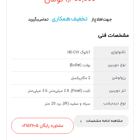
تخفیف همکاری
جهت اطلاع از
تماس بگیرید
مشخصات فنی
تکنولوژی
آنالوگ HD-CVI
نوع دوربین
بولت (Bullet)
رزولوشن
2 مگاپیکسل
لنز دوربین
ثابت (Fixed), 2.8 میلی‌متر, 3.6 میلی‌متر
نوع دیددرشب
سیاه و سفید (IR), برد 20 متر
›
مشاهده ادامه مشخصات
مشاوره رایگان 02152605