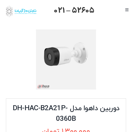
Ski
021 – 52605
Toggle
t
Navigation
conten
صفحه اصلی
گرنداستریم
یالینک
میکروتیک
هایک ویژن
داهوا
تیاندی
درباره ما
دوربین داهوا مدل DH-HAC-B2A21P-
0360B
۱,۳۰۰,۰۰۰
تومان