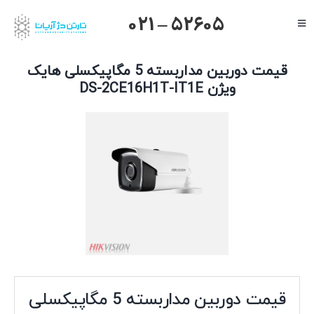
Ski
021 – 52605
Toggle
t
Navigation
conten
صفحه اصلی
قیمت دوربین مداربسته 5 مگاپیکسلی هایک
گرنداستریم
ویژن DS-2CE16H1T-IT1E
یالینک
میکروتیک
هایک ویژن
داهوا
تیاندی
درباره ما
قیمت دوربین مداربسته 5 مگاپیکسلی