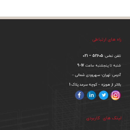
راه های ارتباطی
52605 – 021
تلفن تماس:
17-9
شنبه تا پنجشنبه ساعت
آدرس: تهران- سهروردی شمالی –
1
بالاتر از هویزه – کوچه سرمد پلاک
لینک های کاربردی