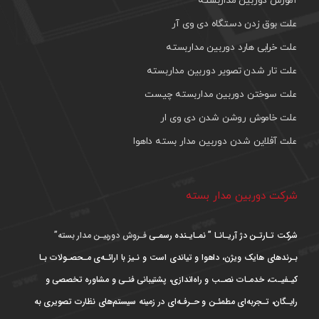
آموزش دوربین مداربسته
علت بوق زدن دستگاه دی وی آر
علت خرابی هارد دوربین مداربسته
علت تار شدن تصویر دوربین مداربسته
علت سوختن دوربین مداربسته چیست
علت خاموش روشن شدن دی وی ار
علت آفلاین شدن دوربین مدار بسته داهوا
شرکت دوربین مدار بسته
شرکت تـارتـن دژ آریـانـا ” نمـایـنده رسمـی
فـروش دوربیـن مدار بسته”
بـرندهای هایک ویژن، داهوا و تیاندی است و نـیز با ارائـه‌ی مـحصـولات بـا
کیـفیـت، خدمـات نصـب و راه‌اندازی، پشتیبانی فنـی و مشاوره تخصصی و
رایـگان، تـجربه‌ای مطمئـن و حـرفـه‌ای در زمینه سیستم‌های نظارت تصویری به