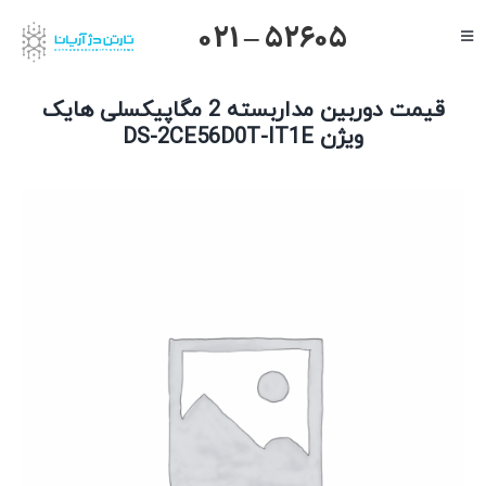
Ski
021 – 52605
Toggle
t
Navigation
conten
صفحه اصلی
قیمت دوربین مداربسته 2 مگاپیکسلی هایک
گرنداستریم
ویژن DS-2CE56D0T-IT1E
یالینک
میکروتیک
هایک ویژن
داهوا
تیاندی
درباره ما