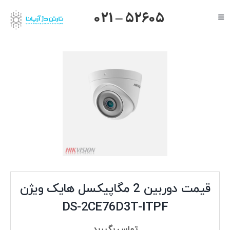
Ski
021 – 52605
Toggle
t
Navigation
conten
صفحه اصلی
گرنداستریم
یالینک
میکروتیک
هایک ویژن
داهوا
تیاندی
درباره ما
قیمت دوربین 2 مگاپیکسل هایک ویژن
DS-2CE76D3T-ITPF
تماس بگیرید