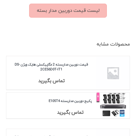
لیست قیمت دوربین مدار بسته
محصولات مشابه
قیمت دوربین مداربسته 2 مگاپیکسلی هایک ویژن DS-
2CE56D0T-IT1
تماس بگیرید
پکیج دوربین مداربسته E105T4
تماس بگیرید