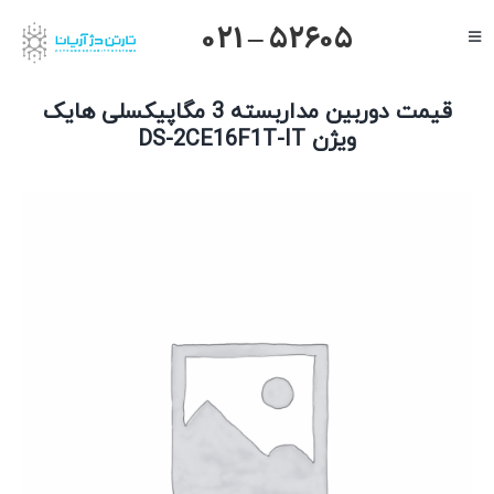
Ski
021 – 52605
Toggle
t
Navigation
conten
صفحه اصلی
قیمت دوربین مداربسته 3 مگاپیکسلی هایک
گرنداستریم
ویژن DS-2CE16F1T-IT
یالینک
میکروتیک
هایک ویژن
داهوا
تیاندی
درباره ما