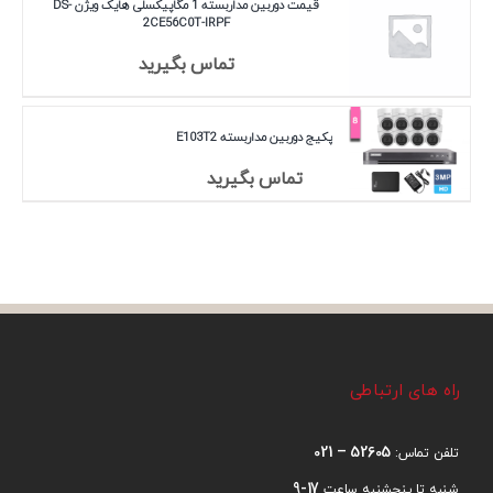
قیمت دوربین مداربسته 1 مگاپیکسلی هایک ویژن DS-
2CE56C0T-IRPF
تماس بگیرید
پکیج دوربین مداربسته E103T2
تماس بگیرید
راه های ارتباطی
52605 – 021
تلفن تماس:
17-9
شنبه تا پنجشنبه ساعت