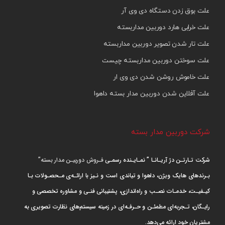
علت بوق زدن دستگاه دی وی آر
علت خرابی هارد دوربین مداربسته
علت تار شدن تصویر دوربین مداربسته
علت سوختن دوربین مداربسته چیست
علت خاموش روشن شدن دی وی ار
علت آفلاین شدن دوربین مدار بسته داهوا
شرکت دوربین مدار بسته
شرکت تـارتـن دژ آریـانـا ” نمـایـنده رسمـی
فـروش دوربیـن مدار بسته”
بـرندهای هایک ویژن، داهوا و تیاندی است و نـیز با ارائـه‌ی مـحصـولات بـا
کیـفیـت، خدمـات نصـب و راه‌اندازی، پشتیبانی فنـی و مشاوره تخصصی و
رایـگان، تـجربه‌ای مطمئـن و حـرفـه‌ای در زمینه سیستم‌های نظارت تصویری به
مشتریان خود ارائه می‌دهد.