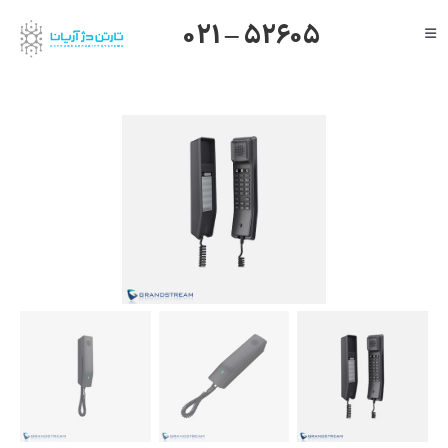
Ski
021 – 52605
Toggle
t
Navigation
conten
صفحه اصلی
گرنداستریم
یالینک
میکروتیک
هایک ویژن
داهوا
تیاندی
درباره ما