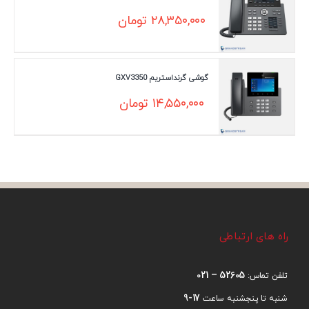
۲۸,۳۵۰,۰۰۰
تومان
گوشی گرنداستریم GXV3350
۱۴,۵۵۰,۰۰۰
تومان
راه های ارتباطی
52605 – 021
تلفن تماس:
17-9
شنبه تا پنجشنبه ساعت