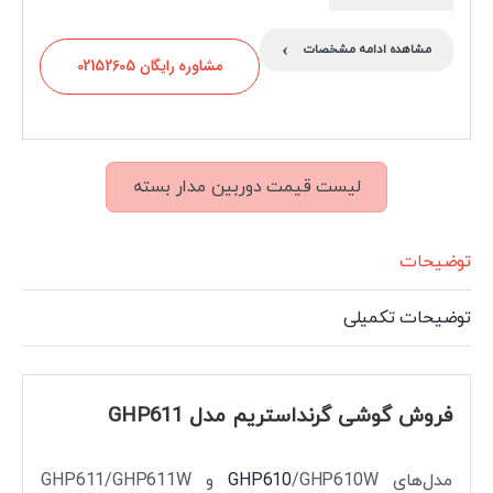
›
مشاهده ادامه مشخصات
مشاوره رایگان 02152605
لیست قیمت دوربین مدار بسته
توضیحات
توضیحات تکمیلی
فروش گوشی گرنداستریم مدل GHP611
مدل‌های
GHP610
/GHP610W و GHP611/GHP611W