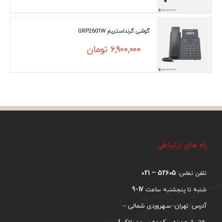
گوشی گرنداستریم GRP2601W
۶,۹۰۰,۰۰۰
تومان
راه های ارتباطی
52605 – 021
تلفن تماس:
17-9
شنبه تا پنجشنبه ساعت
آدرس: تهران- سهروردی شمالی –