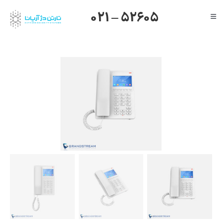
Ski
021 – 52605
Toggle
t
Navigation
conten
صفحه اصلی
گرنداستریم
یالینک
میکروتیک
هایک ویژن
داهوا
تیاندی
درباره ما