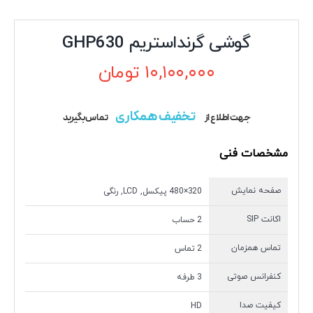
گوشی گرنداستریم GHP630
۱۰,۱۰۰,۰۰۰
تومان
تخفیف همکاری
جهت اطلاع از
تماس بگیرید
مشخصات فنی
صفحه نمایش
320×480 پیکسل, LCD, رنگی
اکانت SIP
2 حساب
تماس همزمان
2 تماس
کنفرانس صوتی
3 طرفه
کیفیت صدا
HD