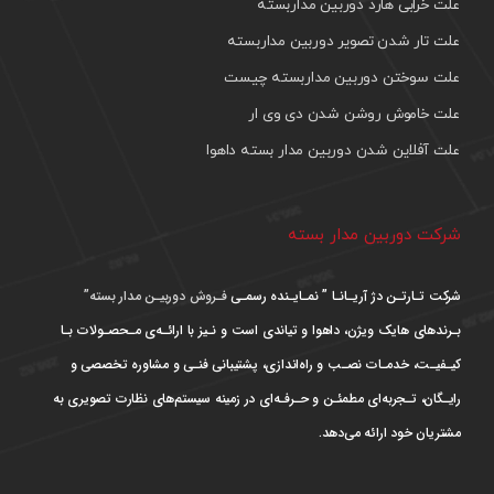
علت خرابی هارد دوربین مداربسته
علت تار شدن تصویر دوربین مداربسته
علت سوختن دوربین مداربسته چیست
علت خاموش روشن شدن دی وی ار
علت آفلاین شدن دوربین مدار بسته داهوا
شرکت دوربین مدار بسته
شرکت تـارتـن دژ آریـانـا ” نمـایـنده رسمـی
فـروش دوربیـن مدار بسته”
بـرندهای هایک ویژن، داهوا و تیاندی است و نـیز با ارائـه‌ی مـحصـولات بـا
کیـفیـت، خدمـات نصـب و راه‌اندازی، پشتیبانی فنـی و مشاوره تخصصی و
رایـگان، تـجربه‌ای مطمئـن و حـرفـه‌ای در زمینه سیستم‌های نظارت تصویری به
مشتریان خود ارائه می‌دهد.