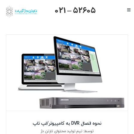
Ski
021 – 52605
Toggle
t
Navigation
conten
صفحه اصلی
گرنداستریم
یالینک
میکروتیک
هایک ویژن
داهوا
تیاندی
درباره ما
نحوه اتصال DVR به کامپیوتر/لپ تاپ
توسط: تیم تولید محتوای تارتن دژ