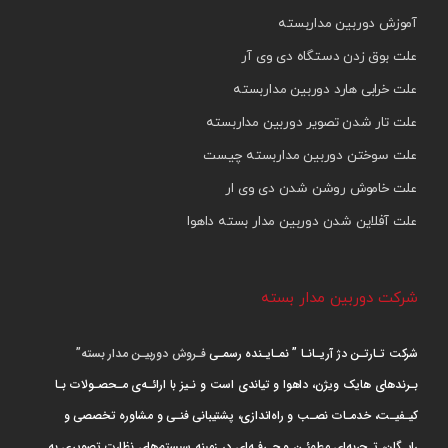
آموزش دوربین مداربسته
علت بوق زدن دستگاه دی وی آر
علت خرابی هارد دوربین مداربسته
علت تار شدن تصویر دوربین مداربسته
علت سوختن دوربین مداربسته چیست
علت خاموش روشن شدن دی وی ار
علت آفلاین شدن دوربین مدار بسته داهوا
شرکت دوربین مدار بسته
شرکت تـارتـن دژ آریـانـا ” نمـایـنده رسمـی
فـروش دوربیـن مدار بسته”
بـرندهای هایک ویژن، داهوا و تیاندی است و نـیز با ارائـه‌ی مـحصـولات بـا
کیـفیـت، خدمـات نصـب و راه‌اندازی، پشتیبانی فنـی و مشاوره تخصصی و
رایـگان، تـجربه‌ای مطمئـن و حـرفـه‌ای در زمینه سیستم‌های نظارت تصویری به