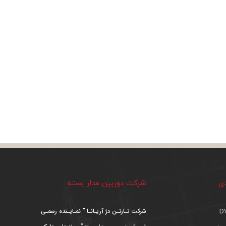
دی
شرکت دوربین مدار بسته
شرکت تـارتـن دژ آریـانـا ” نمـایـنده رسمـی