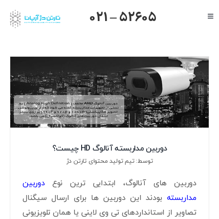
Ski
021 – 52605
Toggle
t
Navigation
conten
صفحه اصلی
گرنداستریم
یالینک
میکروتیک
هایک ویژن
داهوا
دوربین مداربسته آنالوگ HD چیست؟
تیاندی
توسط: تیم تولید محتوای تارتن دژ
درباره ما
دوربین های آنالوگ، ابتدایی ترین نوع
دوربین
مداربسته
بودند این دوربین ها برای ارسال سیگنال
تصاویر از استانداردهای تی وی لاینی یا همان تلویزیونی