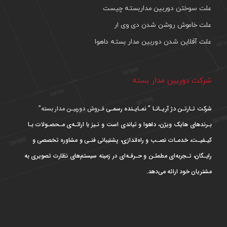
علت سوختن دوربین مداربسته چیست
علت خاموش روشن شدن دی وی ار
علت آفلاین شدن دوربین مدار بسته داهوا
شرکت دوربین مدار بسته
شرکت تـارتـن دژ آریـانـا ” نمـایـنده رسمـی
فـروش دوربیـن مدار بسته”
بـرندهای هایک ویژن، داهوا و تیاندی است و نـیز با ارائـه‌ی مـحصـولات بـا
کیـفیـت، خدمـات نصـب و راه‌اندازی، پشتیبانی فنـی و مشاوره تخصصی و
رایـگان، تـجربه‌ای مطمئـن و حـرفـه‌ای در زمینه سیستم‌های نظارت تصویری به
مشتریان خود ارائه می‌دهد.