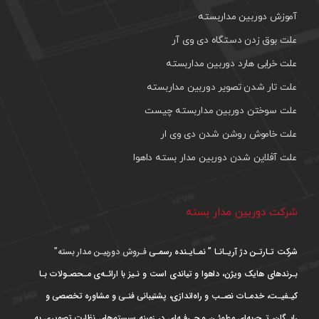
آموزش دوربین مداربسته
علت بوق زدن دستگاه دی وی آر
علت خرابی هارد دوربین مداربسته
علت تار شدن تصویر دوربین مداربسته
علت سوختن دوربین مداربسته چیست
علت خاموش روشن شدن دی وی ار
علت آفلاین شدن دوربین مدار بسته داهوا
شرکت دوربین مدار بسته
شرکت تـارتـن دژ آریـانـا ” نمـایـنده رسمـی
فـروش دوربیـن مدار بسته”
بـرندهای هایک ویژن، داهوا و تیاندی است و نـیز با ارائـه‌ی مـحصـولات بـا
کیـفیـت، خدمـات نصـب و راه‌اندازی، پشتیبانی فنـی و مشاوره تخصصی و
رایـگان، تـجربه‌ای مطمئـن و حـرفـه‌ای در زمینه سیستم‌های نظارت تصویری به