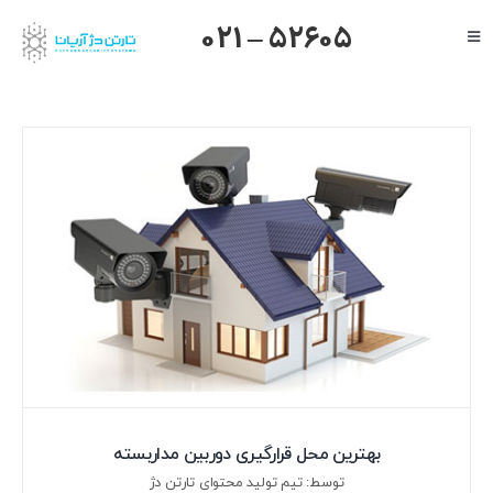
Ski
021 – 52605
Toggle
t
Navigation
conten
صفحه اصلی
گرنداستریم
یالینک
میکروتیک
هایک ویژن
داهوا
تیاندی
درباره ما
بهترین محل قرارگیری دوربین مداربسته
توسط: تیم تولید محتوای تارتن دژ