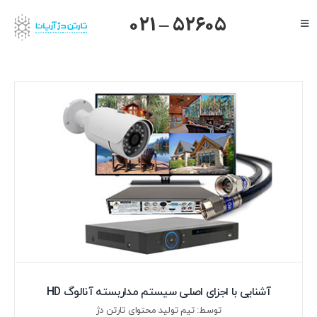
Ski
021 – 52605
Toggle
t
Navigation
conten
صفحه اصلی
گرنداستریم
یالینک
میکروتیک
هایک ویژن
داهوا
تیاندی
درباره ما
آشنایی با اجزای اصلی سیستم مداربسته آنالوگ HD
توسط: تیم تولید محتوای تارتن دژ