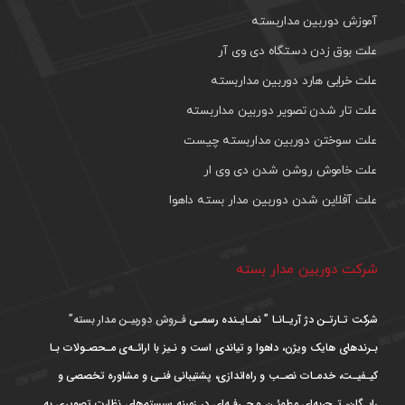
آموزش دوربین مداربسته
علت بوق زدن دستگاه دی وی آر
علت خرابی هارد دوربین مداربسته
علت تار شدن تصویر دوربین مداربسته
علت سوختن دوربین مداربسته چیست
علت خاموش روشن شدن دی وی ار
علت آفلاین شدن دوربین مدار بسته داهوا
شرکت دوربین مدار بسته
شرکت تـارتـن دژ آریـانـا ” نمـایـنده رسمـی
فـروش دوربیـن مدار بسته”
بـرندهای هایک ویژن، داهوا و تیاندی است و نـیز با ارائـه‌ی مـحصـولات بـا
کیـفیـت، خدمـات نصـب و راه‌اندازی، پشتیبانی فنـی و مشاوره تخصصی و
رایـگان، تـجربه‌ای مطمئـن و حـرفـه‌ای در زمینه سیستم‌های نظارت تصویری به