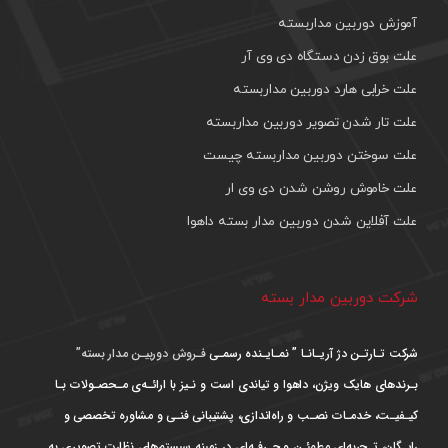
آموزش دوربین مداربسته
علت بوق زدن دستگاه دی وی آر
علت خرابی هارد دوربین مداربسته
علت تار شدن تصویر دوربین مداربسته
علت سوختن دوربین مداربسته چیست
علت خاموش روشن شدن دی وی ار
علت آفلاین شدن دوربین مدار بسته داهوا
شرکت دوربین مدار بسته
شرکت تـارتـن دژ آریـانـا ” نمـایـنده رسمـی
فـروش دوربیـن مدار بسته”
بـرندهای هایک ویژن، داهوا و تیاندی است و نـیز با ارائـه‌ی مـحصـولات بـا
کیـفیـت، خدمـات نصـب و راه‌اندازی، پشتیبانی فنـی و مشاوره تخصصی و
رایـگان، تـجربه‌ای مطمئـن و حـرفـه‌ای در زمینه سیستم‌های نظارت تصویری به