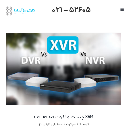
Ski
021 – 52605
Toggle
t
Navigation
conten
صفحه اصلی
گرنداستریم
یالینک
میکروتیک
هایک ویژن
داهوا
تیاندی
درباره ما
XVR چیست و تفاوت dvr nvr xvr
توسط: تیم تولید محتوای تارتن دژ