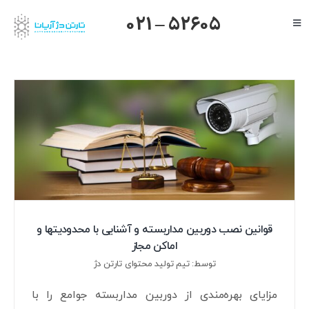
Ski
021 – 52605
Toggle
t
Navigation
conten
صفحه اصلی
گرنداستریم
یالینک
میکروتیک
هایک ویژن
داهوا
تیاندی
قوانین نصب دوربین مداربسته و آشنایی با محدودیتها و
اماکن مجاز
درباره ما
توسط: تیم تولید محتوای تارتن دژ
مزایای بهره‌مندی از دوربین مداربسته جوامع را با