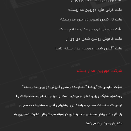
علت بوق زدن دستگاه دی وی آر
علت خرابی هارد دوربین مداربسته
علت تار شدن تصویر دوربین مداربسته
علت سوختن دوربین مداربسته چیست
علت خاموش روشن شدن دی وی ار
علت آفلاین شدن دوربین مدار بسته داهوا
شرکت دوربین مدار بسته
شرکت تـارتـن دژ آریـانـا ” نمـایـنده رسمـی
فـروش دوربیـن مدار بسته”
بـرندهای هایک ویژن، داهوا و تیاندی است و نـیز با ارائـه‌ی مـحصـولات بـا
کیـفیـت، خدمـات نصـب و راه‌اندازی، پشتیبانی فنـی و مشاوره تخصصی و
رایـگان، تـجربه‌ای مطمئـن و حـرفـه‌ای در زمینه سیستم‌های نظارت تصویری به
مشتریان خود ارائه می‌دهد.