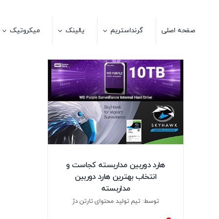
Ski
t
صفحه اصلی
گرنداستریم
یالینک
میکروتیک
conten
هارد دوربین مداربسته کجاست و
انتخاب بهترین هارد دوربین
مداربسته
توسط: تیم تولید محتوای تارتن دژ