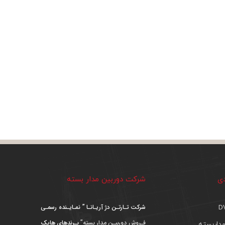
دی
شرکت دوربین مدار بسته
شرکت تـارتـن دژ آریـانـا ” نمـایـنده رسمـی
فـروش دوربیـن مدار بسته”
بـرندهای هایک
داربسته