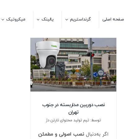
Ski
t
صفحه اصلی
گرنداستریم
یالینک
میکروتیک
conten
نصب دوربین مداربسته در جنوب
تهران
توسط: تیم تولید محتوای تارتن دژ
اگر به‌دنبال
نصب اصولی و مطمئن