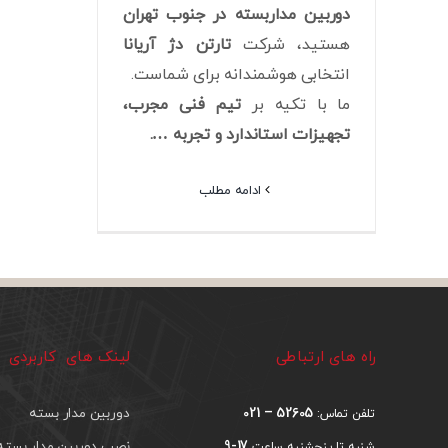
دوربین مداربسته در جنوب تهران
هستید، شرکت
تارتن دژ آریانا
انتخابی هوشمندانه برای شماست.
ما با تکیه بر
تیم فنی مجرب،
تجهیزات استاندارد و تجربه ….
ادامه مطلب
راه های ارتباطی
لینک های کاربردی
52605 – 021
دوربین مدار بسته
تلفن تماس:
17-9
نصب دوربین مدار بسته
شنبه تا پنجشنبه ساعت