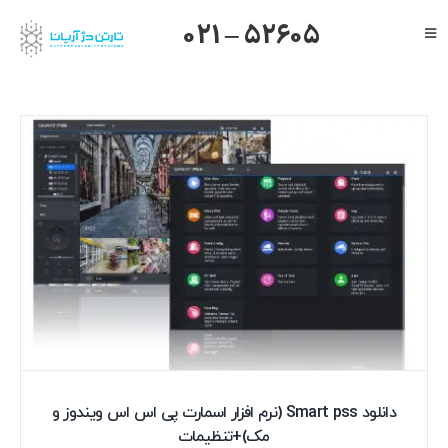
Ski
021 – 52605
Toggle
t
Navigation
conten
صفحه اصلی
گرنداستریم
یالینک
میکروتیک
هایک ویژن
داهوا
تیاندی
درباره ما
دانلود Smart pss (نرم افزار اسمارت پی اس اس ویندوز و
مک)+تنظیمات