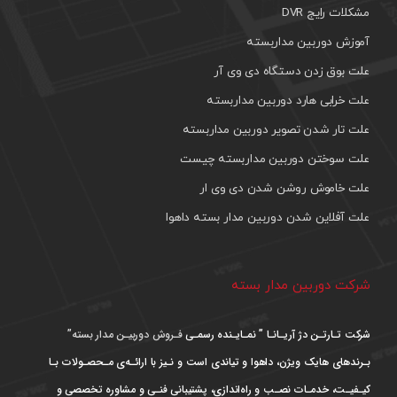
مشکلات رایج DVR
آموزش دوربین مداربسته
علت بوق زدن دستگاه دی وی آر
علت خرابی هارد دوربین مداربسته
علت تار شدن تصویر دوربین مداربسته
علت سوختن دوربین مداربسته چیست
علت خاموش روشن شدن دی وی ار
علت آفلاین شدن دوربین مدار بسته داهوا
شرکت دوربین مدار بسته
شرکت تـارتـن دژ آریـانـا ” نمـایـنده رسمـی
فـروش دوربیـن مدار بسته”
بـرندهای هایک ویژن، داهوا و تیاندی است و نـیز با ارائـه‌ی مـحصـولات بـا
کیـفیـت، خدمـات نصـب و راه‌اندازی، پشتیبانی فنـی و مشاوره تخصصی و