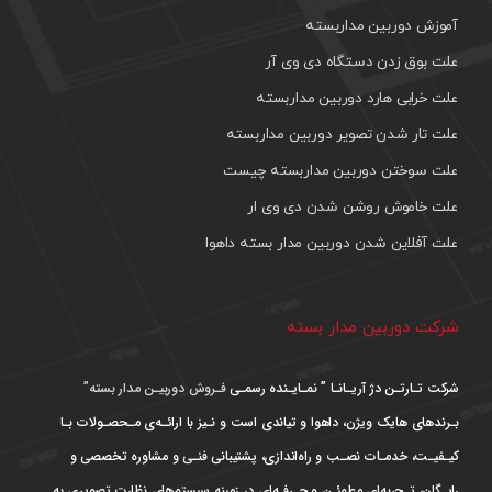
آموزش دوربین مداربسته
علت بوق زدن دستگاه دی وی آر
علت خرابی هارد دوربین مداربسته
علت تار شدن تصویر دوربین مداربسته
علت سوختن دوربین مداربسته چیست
علت خاموش روشن شدن دی وی ار
علت آفلاین شدن دوربین مدار بسته داهوا
شرکت دوربین مدار بسته
شرکت تـارتـن دژ آریـانـا ” نمـایـنده رسمـی
فـروش دوربیـن مدار بسته”
بـرندهای هایک ویژن، داهوا و تیاندی است و نـیز با ارائـه‌ی مـحصـولات بـا
کیـفیـت، خدمـات نصـب و راه‌اندازی، پشتیبانی فنـی و مشاوره تخصصی و
رایـگان، تـجربه‌ای مطمئـن و حـرفـه‌ای در زمینه سیستم‌های نظارت تصویری به