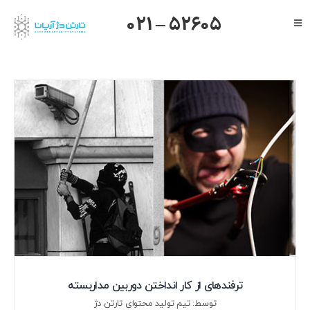
Ski
021 – 52605
Toggle
t
Navigation
conten
صفحه اصلی
گرنداستریم
یالینک
میکروتیک
هایک ویژن
داهوا
تیاندی
درباره ما
ترفندهای از کار انداختن دوربین مداربسته
توسط: تیم تولید محتوای تارتن دژ