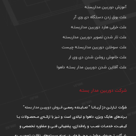
آموزش دوربین مداربسته
علت بوق زدن دستگاه دی وی آر
علت خرابی هارد دوربین مداربسته
علت تار شدن تصویر دوربین مداربسته
علت سوختن دوربین مداربسته چیست
علت خاموش روشن شدن دی وی ار
علت آفلاین شدن دوربین مدار بسته داهوا
شرکت دوربین مدار بسته
شرکت تـارتـن دژ آریـانـا ” نمـایـنده رسمـی
فـروش دوربیـن مدار بسته”
بـرندهای هایک ویژن، داهوا و تیاندی است و نـیز با ارائـه‌ی مـحصـولات بـا
کیـفیـت، خدمـات نصـب و راه‌اندازی، پشتیبانی فنـی و مشاوره تخصصی و
رایـگان، تـجربه‌ای مطمئـن و حـرفـه‌ای در زمینه سیستم‌های نظارت تصویری به