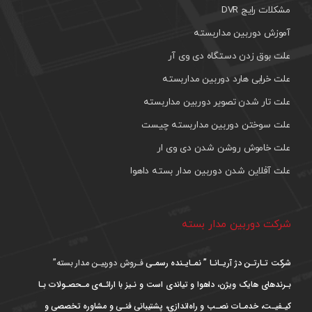
مشکلات رایج DVR
آموزش دوربین مداربسته
علت بوق زدن دستگاه دی وی آر
علت خرابی هارد دوربین مداربسته
علت تار شدن تصویر دوربین مداربسته
علت سوختن دوربین مداربسته چیست
علت خاموش روشن شدن دی وی ار
علت آفلاین شدن دوربین مدار بسته داهوا
شرکت دوربین مدار بسته
شرکت تـارتـن دژ آریـانـا ” نمـایـنده رسمـی
فـروش دوربیـن مدار بسته”
بـرندهای هایک ویژن، داهوا و تیاندی است و نـیز با ارائـه‌ی مـحصـولات بـا
کیـفیـت، خدمـات نصـب و راه‌اندازی، پشتیبانی فنـی و مشاوره تخصصی و