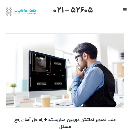
Ski
021 – 52605
Toggle
t
Navigation
conten
صفحه اصلی
گرنداستریم
یالینک
میکروتیک
هایک ویژن
داهوا
تیاندی
درباره ما
علت تصویر نداشتن دوربین مداربسته + راه حل آسان رفع
مشکل