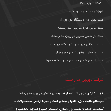
مشکلات رایج DVR
آموزش دوربین مداربسته
علت بوق زدن دستگاه دی وی آر
علت خرابی هارد دوربین مداربسته
علت تار شدن تصویر دوربین مداربسته
علت سوختن دوربین مداربسته چیست
علت خاموش روشن شدن دی وی ار
علت آفلاین شدن دوربین مدار بسته داهوا
شرکت دوربین مدار بسته
شرکت تـارتـن دژ آریـانـا ” نمـایـنده رسمـی
فـروش دوربیـن مدار بسته”
بـرندهای هایک ویژن، داهوا و تیاندی است و نـیز با ارائـه‌ی مـحصـولات بـا
کیـفیـت، خدمـات نصـب و راه‌اندازی، پشتیبانی فنـی و مشاوره تخصصی و