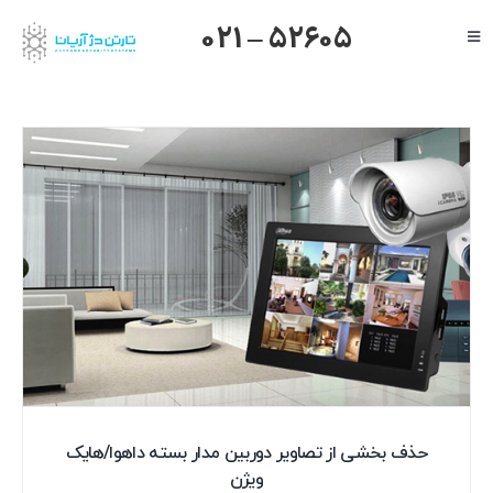
Ski
021 – 52605
Toggle
t
Navigation
conten
صفحه اصلی
گرنداستریم
یالینک
میکروتیک
هایک ویژن
داهوا
تیاندی
درباره ما
حذف بخشی از تصاویر دوربین مدار بسته داهوا/هایک
ویژن