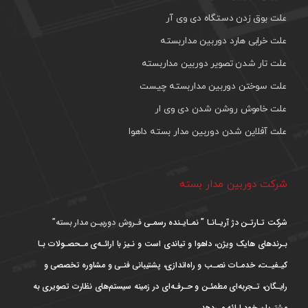
علت بوق زدن دستگاه دی وی آر
علت خرابی هارد دوربین مداربسته
علت تار شدن تصویر دوربین مداربسته
علت سوختن دوربین مداربسته چیست
علت خاموش روشن شدن دی وی ار
علت آفلاین شدن دوربین مدار بسته داهوا
شرکت دوربین مدار بسته
شرکت تـارتـن دژ آریـانـا ” نمـایـنده رسمـی
فـروش دوربیـن مدار بسته”
بـرندهای هایک ویژن، داهوا و تیاندی است و نـیز با ارائـه‌ی مـحصـولات بـا
کیـفیـت، خدمـات نصـب و راه‌اندازی، پشتیبانی فنـی و مشاوره تخصصی و
رایـگان، تـجربه‌ای مطمئـن و حـرفـه‌ای در زمینه سیستم‌های نظارت تصویری به
مشتریان خود ارائه می‌دهد.