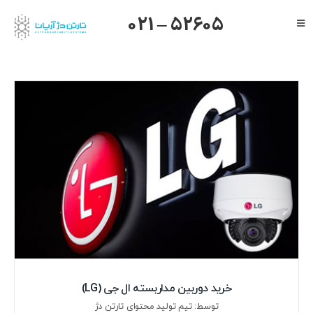
Ski
021 – 52605
Toggle
t
Navigation
conten
صفحه اصلی
گرنداستریم
یالینک
میکروتیک
هایک ویژن
داهوا
تیاندی
درباره ما
خرید دوربین مداربسته ال جی (LG)
توسط: تیم تولید محتوای تارتن دژ