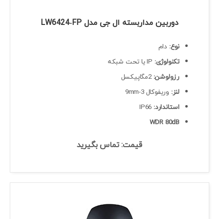
دوربین مداربسته ال جی مدل LW6424‐FP
نوع:
دام
تکنولوژی:
IP یا تحت شبکه
رزولوشن:
2مگاپیکسل
لنز:
وریفوکال 3-9mm
استاندارد:
IP66
WDR 80dB
قیمت: تماس بگیرید