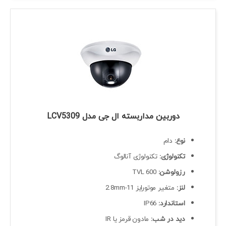
دوربین مداربسته ال جی مدل LCV5309
نوع:
دام
تکنولوژی:
تکنولوژی آنالوگ
رزولوشن:
600 TVL
لنز:
متغیر موتورایز 11-2.8mm
استاندارد:
IP66
دید در شب:
مادون قرمز یا
IR