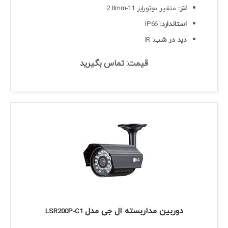
لنز:
متغیر موتورایز 11-2.8mm
استاندارد:
IP66
دید در شب:
IR
قیمت: تماس بگیرید
دوربین مداربسته ال جی مدل
LSR200P-C1