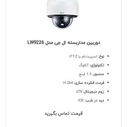
دوربین مداربسته ال جی مدل LW9226
نوع:
اسپیددام یا PTZ
تکنولوژی:
آنالوگ
سنسور:
1.3 اینچ
فرمت فشرده سازی:
H.264
زوم دیجیتال:
27X
دید در شب:
ICR
قیمت: تماس بگیرید