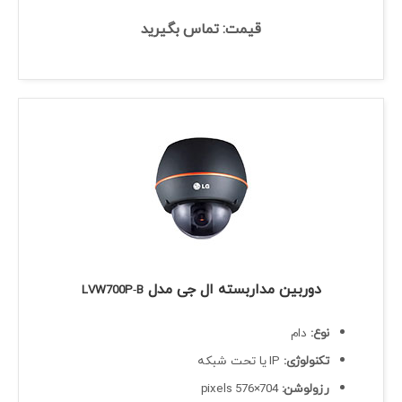
قیمت: تماس بگیرید
دوربین مداربسته ال جی مدل
LVW700P‐B
نوع:
دام
تکنولوژی:
IP یا تحت شبکه
رزولوشن:
704×576 pixels