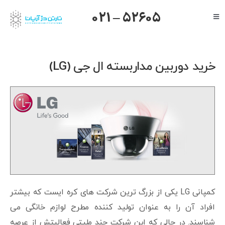
Ski
021 – 52605
Toggle
t
Navigation
conten
صفحه اصلی
گرنداستریم
خرید دوربین مداربسته ال جی (LG)
یالینک
میکروتیک
هایک ویژن
داهوا
تیاندی
درباره ما
کمپانی LG یکی از بزرگ ترین شرکت های کره ایست که بیشتر
افراد آن را به عنوان تولید کننده مطرح لوازم خانگی می
شناسند. در حالی که این شرکت چند ملیتی فعالیتش از عرصه