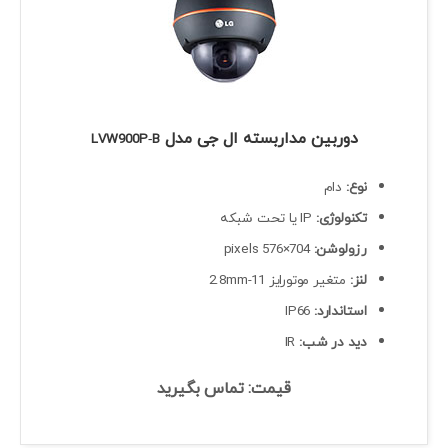
دوربین مداربسته ال جی مدل
LVW900P‐B
نوع:
دام
تکنولوژی:
IP یا تحت شبکه
رزولوشن:
704×576 pixels
لنز:
متغیر موتورایز 11-2.8mm
استاندارد:
IP66
دید در شب:
IR
قیمت: تماس بگیرید