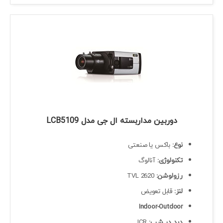
دوربین مداربسته ال جی مدل LCB5109
نوع:
باکس یا صنعتی
تکنولوژی:
آنالوگ
رزولوشن:
2620 TVL
لنز:
قابل تعویض
Indoor-Outdoor
دید در شب:
ICR