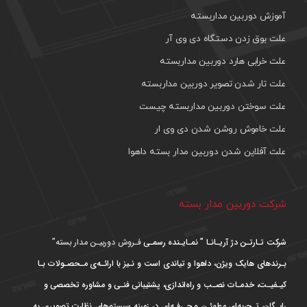
آموزش دوربین مداربسته
علت بوق زدن دستگاه دی وی آر
علت خرابی هارد دوربین مداربسته
علت تار شدن تصویر دوربین مداربسته
علت سوختن دوربین مداربسته چیست
علت خاموش روشن شدن دی وی ار
علت آفلاین شدن دوربین مدار بسته داهوا
شرکت دوربین مدار بسته
شرکت تـارتـن دژ آریـانـا ” نمـایـنده رسمـی
فـروش دوربیـن مدار بسته”
بـرندهای هایک ویژن، داهوا و تیاندی است و نـیز با ارائـه‌ی مـحصـولات بـا
کیـفیـت، خدمـات نصـب و راه‌اندازی، پشتیبانی فنـی و مشاوره تخصصی و
رایـگان، تـجربه‌ای مطمئـن و حـرفـه‌ای در زمینه سیستم‌های نظارت تصویری به