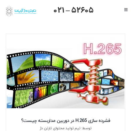
Ski
021 – 52605
Toggle
t
Navigation
conten
صفحه اصلی
گرنداستریم
یالینک
میکروتیک
هایک ویژن
داهوا
تیاندی
درباره ما
فشرده سازی H.265 در دوربین مداربسته چیست؟
توسط: تیم تولید محتوای تارتن دژ