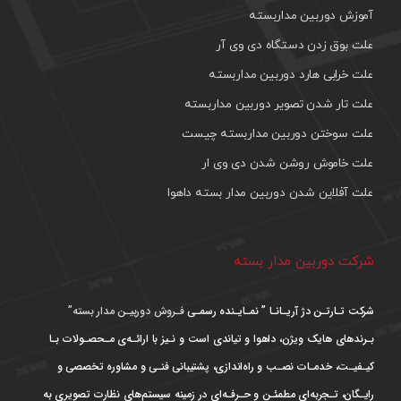
آموزش دوربین مداربسته
علت بوق زدن دستگاه دی وی آر
علت خرابی هارد دوربین مداربسته
علت تار شدن تصویر دوربین مداربسته
علت سوختن دوربین مداربسته چیست
علت خاموش روشن شدن دی وی ار
علت آفلاین شدن دوربین مدار بسته داهوا
شرکت دوربین مدار بسته
شرکت تـارتـن دژ آریـانـا ” نمـایـنده رسمـی
فـروش دوربیـن مدار بسته”
بـرندهای هایک ویژن، داهوا و تیاندی است و نـیز با ارائـه‌ی مـحصـولات بـا
کیـفیـت، خدمـات نصـب و راه‌اندازی، پشتیبانی فنـی و مشاوره تخصصی و
رایـگان، تـجربه‌ای مطمئـن و حـرفـه‌ای در زمینه سیستم‌های نظارت تصویری به