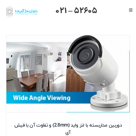
Ski
021 – 52605
Toggle
t
Navigation
conten
صفحه اصلی
گرنداستریم
یالینک
میکروتیک
هایک ویژن
داهوا
تیاندی
درباره ما
دوربین مداربسته با لنز واید (2.8mm) و تفاوت آن با فیش
آی