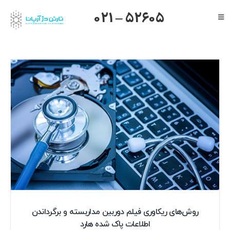
Ski
021 – 52605
Toggle
t
Navigation
conten
صفحه اصلی
گرنداستریم
یالینک
میکروتیک
هایک ویژن
داهوا
تیاندی
درباره ما
روش‌های ریکاوری فیلم دوربین مداربسته و برگرداندن
اطلاعات پاک شده هارد