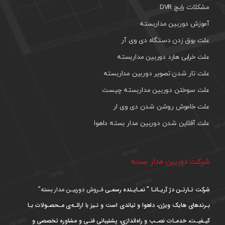
مشکلات رایج DVR
آموزش دوربین مداربسته
علت بوق زدن دستگاه دی وی آر
علت خرابی هارد دوربین مداربسته
علت تار شدن تصویر دوربین مداربسته
علت سوختن دوربین مداربسته چیست
علت خاموش روشن شدن دی وی ار
علت آفلاین شدن دوربین مدار بسته داهوا
شرکت دوربین مدار بسته
شرکت تـارتـن دژ آریـانـا ” نمـایـنده رسمـی
فـروش دوربیـن مدار بسته”
بـرندهای هایک ویژن، داهوا و تیاندی است و نـیز با ارائـه‌ی مـحصـولات بـا
کیـفیـت، خدمـات نصـب و راه‌اندازی، پشتیبانی فنـی و مشاوره تخصصی و