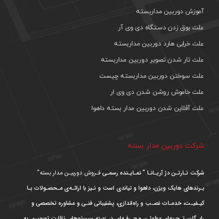
آموزش دوربین مداربسته
علت بوق زدن دستگاه دی وی آر
علت خرابی هارد دوربین مداربسته
علت تار شدن تصویر دوربین مداربسته
علت سوختن دوربین مداربسته چیست
علت خاموش روشن شدن دی وی ار
علت آفلاین شدن دوربین مدار بسته داهوا
شرکت دوربین مدار بسته
شرکت تـارتـن دژ آریـانـا ” نمـایـنده رسمـی
فـروش دوربیـن مدار بسته”
بـرندهای هایک ویژن، داهوا و تیاندی است و نـیز با ارائـه‌ی مـحصـولات بـا
کیـفیـت، خدمـات نصـب و راه‌اندازی، پشتیبانی فنـی و مشاوره تخصصی و
رایـگان، تـجربه‌ای مطمئـن و حـرفـه‌ای در زمینه سیستم‌های نظارت تصویری به