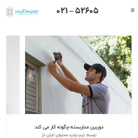
Ski
021 – 52605
Toggle
t
Navigation
conten
صفحه اصلی
گرنداستریم
یالینک
میکروتیک
هایک ویژن
داهوا
تیاندی
درباره ما
دوربین مداربسته چگونه کار می کند
توسط: تیم تولید محتوای تارتن دژ