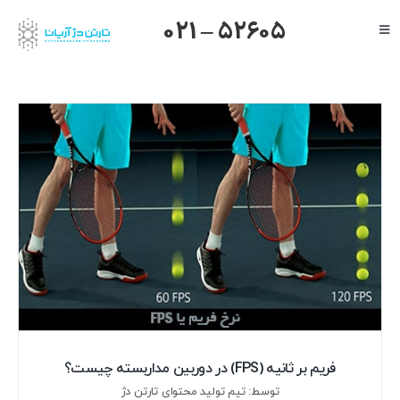
Ski
021 – 52605
Toggle
t
Navigation
conten
صفحه اصلی
گرنداستریم
یالینک
میکروتیک
هایک ویژن
داهوا
تیاندی
درباره ما
فریم بر ثانیه (FPS) در دوربین مداربسته چیست؟
توسط: تیم تولید محتوای تارتن دژ