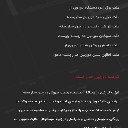
علت بوق زدن دستگاه دی وی آر
علت خرابی هارد دوربین مداربسته
علت تار شدن تصویر دوربین مداربسته
علت سوختن دوربین مداربسته چیست
علت خاموش روشن شدن دی وی ار
علت آفلاین شدن دوربین مدار بسته داهوا
شرکت دوربین مدار بسته
شرکت تـارتـن دژ آریـانـا ” نمـایـنده رسمـی
فـروش دوربیـن مدار بسته”
بـرندهای هایک ویژن، داهوا و تیاندی است و نـیز با ارائـه‌ی مـحصـولات بـا
کیـفیـت، خدمـات نصـب و راه‌اندازی، پشتیبانی فنـی و مشاوره تخصصی و
رایـگان، تـجربه‌ای مطمئـن و حـرفـه‌ای در زمینه سیستم‌های نظارت تصویری به
مشتریان خود ارائه می‌دهد.