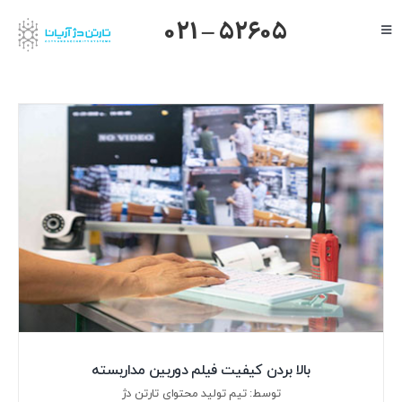
Ski
021 – 52605
Toggle
t
Navigation
conten
صفحه اصلی
گرنداستریم
یالینک
میکروتیک
هایک ویژن
داهوا
تیاندی
درباره ما
بالا بردن کیفیت فیلم دوربین مداربسته
توسط: تیم تولید محتوای تارتن دژ