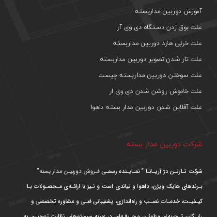
آموزش دوربین مداربسته
علت بوق زدن دستگاه دی وی آر
علت خرابی هارد دوربین مداربسته
علت تار شدن تصویر دوربین مداربسته
علت سوختن دوربین مداربسته چیست
علت خاموش روشن شدن دی وی ار
علت آفلاین شدن دوربین مدار بسته داهوا
شرکت دوربین مدار بسته
شرکت تـارتـن دژ آریـانـا ” نمـایـنده رسمـی
فـروش دوربیـن مدار بسته”
بـرندهای هایک ویژن، داهوا و تیاندی است و نـیز با ارائـه‌ی مـحصـولات بـا
کیـفیـت، خدمـات نصـب و راه‌اندازی، پشتیبانی فنـی و مشاوره تخصصی و
رایـگان، تـجربه‌ای مطمئـن و حـرفـه‌ای در زمینه سیستم‌های نظارت تصویری به