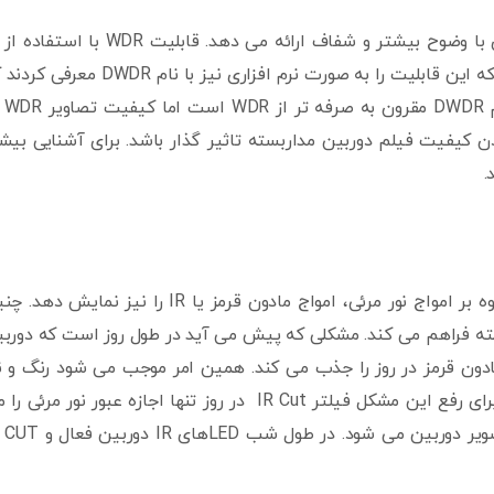
این قابلیت با جبران اختلاف نور موجود در تصویر، تصویری با وضوح بیشتر و شفاف ارائه می دهد. قابلیت WDR 
چیپ CCD در دوربین های مدار بسته اضافه شد. در حالی که این قابلیت را به صورت نرم افزاری نیز با نام DR
دیگر نیازی به چیپ ها
بالا بردن کیفیت فیلم دوربین مداربسته تاثیر گذار باشد. برای آشنایی بیش
.
ساختار دوربین مداربسته دید در شب طوری است که علاوه بر امواج نور مرئی، امواج مادون قرمز یا IR را نیز نمایش
بسته فراهم می کند. مشکلی که پیش می آید در طول روز است که دورب
مادون قرمز در روز را جذب می کند. همین امر موجب می شود رنگ و ن
بندی تصاویر دوربین مداربسته غیر طبیعی به نظر برسد. برای رفع این مشکل فیلتر IR Cut در روز تنها اجازه عبور نور مرئ
دهد و مانع عبور نور مادون قرمز و رسیدن آن به چیپ تصویر دوربین می شود. در طول