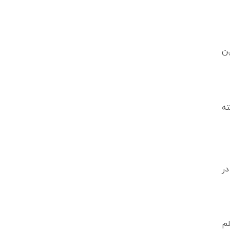
ین
ته
اگر دوربین مداربسته بی سیم باشد و یا تصاویر از طریقwifi ارسال می شودتغییرات wifi در
لم