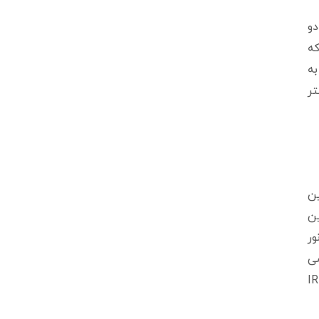
با استفاده از دو
DW معرفی کردند که
ی CCD در دوربین نیست. سیستم DWDR مقرون به صرفه تر از WDR است اما کیفیت تصاویر WDR به
تر
 دهد. چنین
ین
ور
ی را می
 شب LEDهای IR دوربین فعال و IR CUT