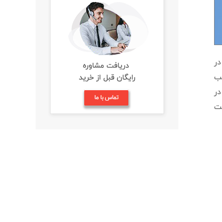
در
سب
در
یت