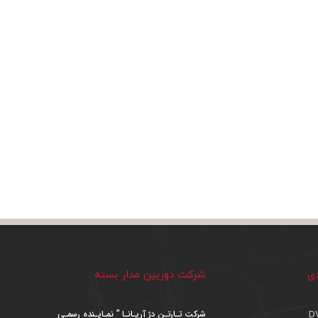
دی
شرکت دوربین مدار بسته
شرکت تـارتـن دژ آریـانـا ” نمـایـنده رسمـی