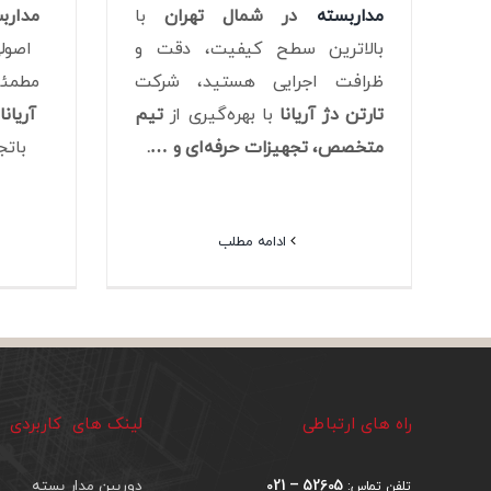
مدارب
مداربسته
در شمال تهران
با
اصولی
بالاترین سطح کیفیت، دقت و
مطمئ
ظرافت اجرایی هستید، شرکت
آریانا
ب
تارتن دژ آریانا
با بهره‌گیری از
تیم
باتج
متخصص، تجهیزات حرفه‌ای و ….
ادامه مطلب
راه های ارتباطی
لینک های کاربردی
52605 – 021
دوربین مدار بسته
تلفن تماس: