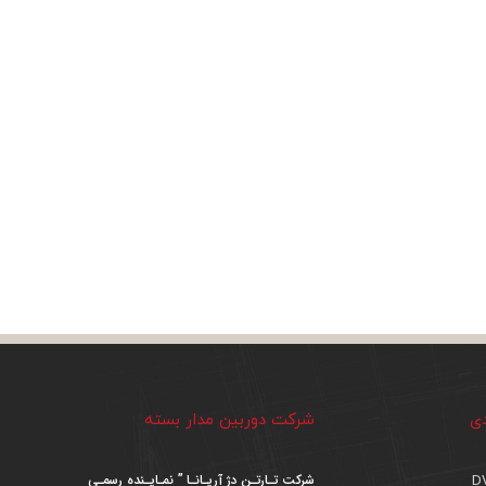
دی
شرکت دوربین مدار بسته
شرکت تـارتـن دژ آریـانـا ” نمـایـنده رسمـی