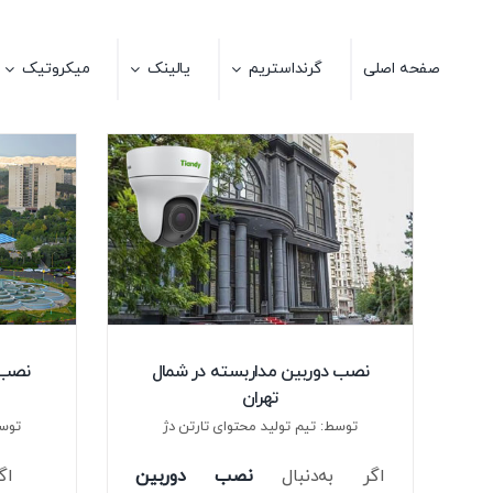
Ski
t
صفحه اصلی
گرنداستریم
یالینک
میکروتیک
conten
نصب 
نصب دوربین مداربسته در شمال
تهران
توسط
توسط: تیم تولید محتوای تارتن دژ
اگ
اگر به‌دنبال
نصب دوربین