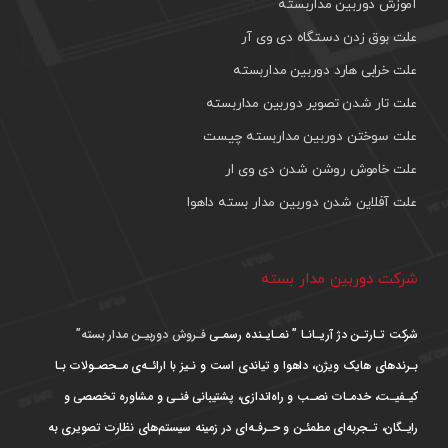
آموزش دوربین مداربسته
علت بوق زدن دستگاه دی وی آر
علت خرابی هارد دوربین مداربسته
علت تار شدن تصویر دوربین مداربسته
علت سوختن دوربین مداربسته چیست
علت خاموش روشن شدن دی وی ار
علت آفلاین شدن دوربین مدار بسته داهوا
شرکت دوربین مدار بسته
شرکت تـارتـن دژ آریـانـا ” نمـایـنده رسمـی
فـروش دوربیـن مدار بسته”
بـرندهای هایک ویژن، داهوا و تیاندی است و نـیز با ارائـه‌ی مـحصـولات بـا
کیـفیـت، خدمـات نصـب و راه‌اندازی، پشتیبانی فنـی و مشاوره تخصصی و
رایـگان، تـجربه‌ای مطمئـن و حـرفـه‌ای در زمینه سیستم‌های نظارت تصویری به