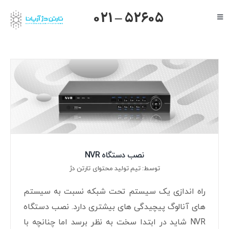
Ski
021 – 52605
Toggle
t
Navigation
conten
صفحه اصلی
گرنداستریم
یالینک
میکروتیک
هایک ویژن
داهوا
نصب دستگاه NVR
تیاندی
توسط: تیم تولید محتوای تارتن دژ
درباره ما
راه اندازی یک سیستم تحت شبکه نسبت به سیستم
های آنالوگ پیچیدگی های بیشتری دارد. نصب دستگاه
NVR شاید در ابتدا سخت به نظر برسد اما چنانچه با