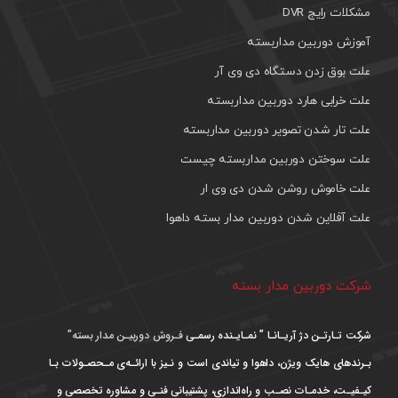
مشکلات رایج DVR
آموزش دوربین مداربسته
علت بوق زدن دستگاه دی وی آر
علت خرابی هارد دوربین مداربسته
علت تار شدن تصویر دوربین مداربسته
علت سوختن دوربین مداربسته چیست
علت خاموش روشن شدن دی وی ار
علت آفلاین شدن دوربین مدار بسته داهوا
شرکت دوربین مدار بسته
شرکت تـارتـن دژ آریـانـا ” نمـایـنده رسمـی
فـروش دوربیـن مدار بسته”
بـرندهای هایک ویژن، داهوا و تیاندی است و نـیز با ارائـه‌ی مـحصـولات بـا
کیـفیـت، خدمـات نصـب و راه‌اندازی، پشتیبانی فنـی و مشاوره تخصصی و