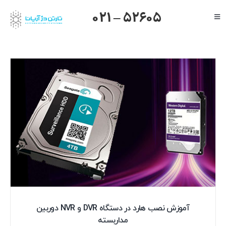
Ski
021 – 52605
Toggle
t
Navigation
conten
صفحه اصلی
گرنداستریم
یالینک
میکروتیک
هایک ویژن
داهوا
تیاندی
درباره ما
آموزش نصب هارد در دستگاه DVR و NVR دوربین
مداربسته