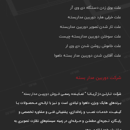
علت بوق زدن دستگاه دی وی آر
علت خرابی هارد دوربین مداربسته
علت تار شدن تصویر دوربین مداربسته
علت سوختن دوربین مداربسته چیست
علت خاموش روشن شدن دی وی ار
علت آفلاین شدن دوربین مدار بسته داهوا
شرکت دوربین مدار بسته
شرکت تـارتـن دژ آریـانـا ” نمـایـنده رسمـی
فـروش دوربیـن مدار بسته”
بـرندهای هایک ویژن، داهوا و تیاندی است و نـیز با ارائـه‌ی مـحصـولات بـا
کیـفیـت، خدمـات نصـب و راه‌اندازی، پشتیبانی فنـی و مشاوره تخصصی و
رایـگان، تـجربه‌ای مطمئـن و حـرفـه‌ای در زمینه سیستم‌های نظارت تصویری به
مشتریان خود ارائه می‌دهد.