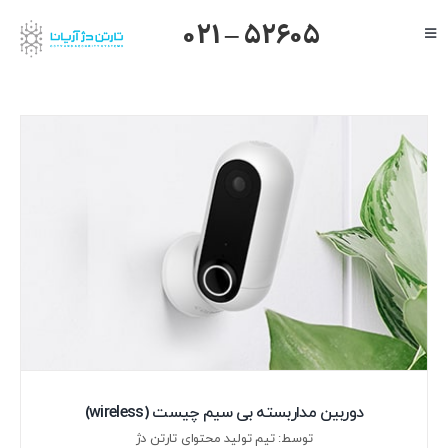
Ski
021 – 52605
Toggle
t
Navigation
conten
صفحه اصلی
گرنداستریم
یالینک
میکروتیک
هایک ویژن
داهوا
تیاندی
درباره ما
دوربین مداربسته بی سیم چیست (wireless)
توسط: تیم تولید محتوای تارتن دژ