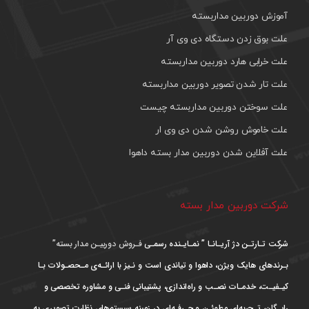
آموزش دوربین مداربسته
علت بوق زدن دستگاه دی وی آر
علت خرابی هارد دوربین مداربسته
علت تار شدن تصویر دوربین مداربسته
علت سوختن دوربین مداربسته چیست
علت خاموش روشن شدن دی وی ار
علت آفلاین شدن دوربین مدار بسته داهوا
شرکت دوربین مدار بسته
شرکت تـارتـن دژ آریـانـا ” نمـایـنده رسمـی
فـروش دوربیـن مدار بسته”
بـرندهای هایک ویژن، داهوا و تیاندی است و نـیز با ارائـه‌ی مـحصـولات بـا
کیـفیـت، خدمـات نصـب و راه‌اندازی، پشتیبانی فنـی و مشاوره تخصصی و
رایـگان، تـجربه‌ای مطمئـن و حـرفـه‌ای در زمینه سیستم‌های نظارت تصویری به