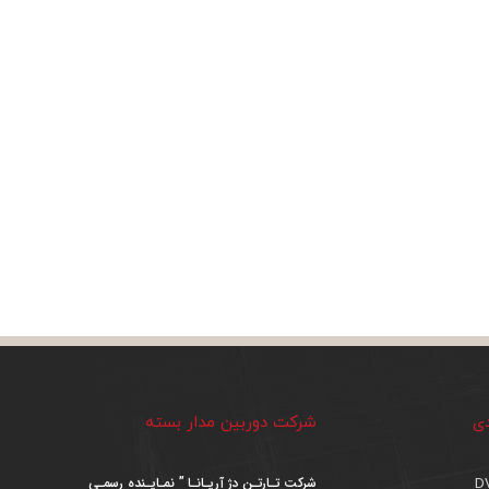
دی
شرکت دوربین مدار بسته
شرکت تـارتـن دژ آریـانـا ” نمـایـنده رسمـی