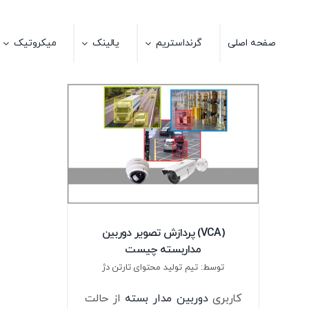
Ski
t
صفحه اصلی
گرنداستریم
یالینک
میکروتیک
conten
(VCA) پردازش تصویر دوربین
مداربسته چیست
توسط: تیم تولید محتوای تارتن دژ
کاربری
دوربین مدار بسته
از حالت